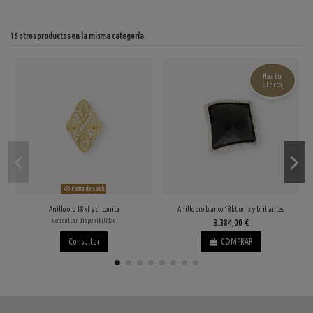
16 otros productos en la misma categoría:
Haz tu
oferta
Fuera de stock
Anillo oro 18kt y circonita
Anillo oro blanco 18kt onix y brillantes
Consultar disponibilidad
3.384,00 €
Consultar
COMPRAR