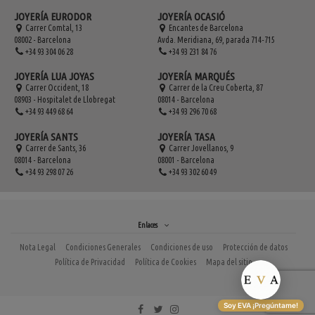
JOYERÍA EURODOR
JOYERÍA OCASIÓ
Carrer Comtal, 13
Encantes de Barcelona
08002 - Barcelona
Avda. Meridiana, 69, parada 714-715
+34 93 304 06 28
+34 93 231 84 76
JOYERÍA LUA JOYAS
JOYERÍA MARQUÉS
Carrer Occident, 18
Carrer de la Creu Coberta, 87
08903 - Hospitalet de Llobregat
08014 - Barcelona
+34 93 449 68 64
+34 93 296 70 68
JOYERÍA SANTS
JOYERÍA TASA
Carrer de Sants, 36
Carrer Jovellanos, 9
08014 - Barcelona
08001 - Barcelona
+34 93 298 07 26
+34 93 302 60 49
Enlaces
Nota Legal
Condiciones Generales
Condiciones de uso
Protección de datos
Política de Privacidad
Política de Cookies
Mapa del sitio
Soy EVA ¡Pregúntame!