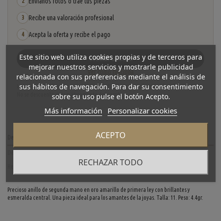
Envíanos fotos o trae tus piezas
2
Recibe una valoración profesional
3
Acepta la oferta y recibe el pago
4
Este sitio web utiliza cookies propias y de terceros para
Solicitar tasación
mejorar nuestros servicios y mostrarle publicidad
Ver cómo funciona
relacionada con sus preferencias mediante el análisis de
sus hábitos de navegación. Para dar su consentimiento
La tasación está sujeta a revisión y aceptación tras recibir y verificar las piezas.
No se descuenta automáticamente del carrito.
sobre su uso pulse el botón Acepto.
Más información
Personalizar cookies
ACEPTO
Descripción
Detalles del producto
RECHAZAR TODO
Reviews
(0)
Precioso
anillo de segunda mano en oro amarillo de primera ley con brillantes y
esmeralda central. Una pieza ideal para los amantes de la joyas. Talla: 11. Peso: 4.4gr.