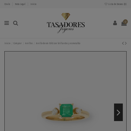
Envío
Nota Legal
Inicio
Lista de Deseos (
0
)
0
Inicio
Comprar
Anillos
Anillo de oro 18kt con brillantes y esmeralda