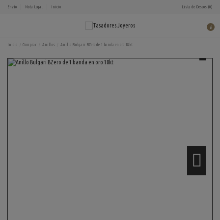
Envío
Nota Legal
Inicio
Lista de Deseos (
0
)
0
Inicio
Comprar
Anillos
Anillo Bulgari BZero de 1 banda en oro 18kt