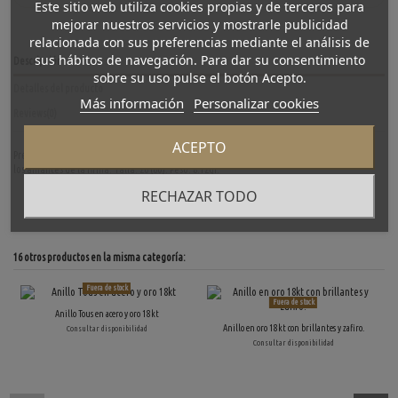
Este sitio web utiliza cookies propias y de terceros para
mejorar nuestros servicios y mostrarle publicidad
relacionada con sus preferencias mediante el análisis de
sus hábitos de navegación. Para dar su consentimiento
Descripción
sobre su uso pulse el botón Acepto.
Detalles del producto
Más información
Personalizar cookies
Reviews
(0)
ACEPTO
Precioso anillo Bulgari en oro amarillo de primera ley de 1 banda. Una pieza ideal para
los amantes de la firma. Talla: 20 (60). Peso: 8.12gr.
RECHAZAR TODO
16 otros productos en la misma categoría:
Fuera de stock
Fuera de stock
Anillo Tous en acero y oro 18kt
Anillo en oro 18kt con brillantes y zafiro.
Consultar disponibilidad
Consultar disponibilidad