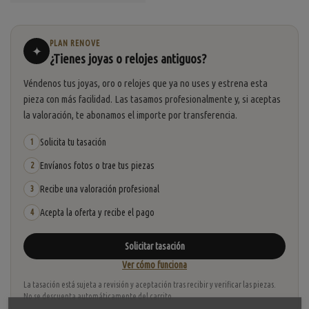
PLAN RENOVE
✦
¿Tienes joyas o relojes antiguos?
Véndenos tus joyas, oro o relojes que ya no uses y estrena esta
pieza con más facilidad. Las tasamos profesionalmente y, si aceptas
la valoración, te abonamos el importe por transferencia.
Solicita tu tasación
1
Envíanos fotos o trae tus piezas
2
Recibe una valoración profesional
3
Acepta la oferta y recibe el pago
4
Solicitar tasación
Ver cómo funciona
La tasación está sujeta a revisión y aceptación tras recibir y verificar las piezas.
No se descuenta automáticamente del carrito.