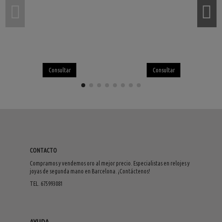
Consultar
Consultar
CONTACTO
Compramos y vendemos oro al mejor precio. Especialistas en relojes y
joyas de segunda mano en Barcelona. ¡Contáctenos!
TEL. 675993081
AYUDA