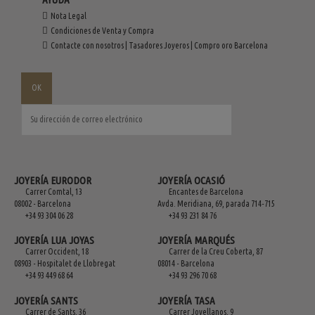
Nota Legal
Condiciones de Venta y Compra
Contacte con nosotros | Tasadores Joyeros | Compro oro Barcelona
JOYERÍA EURODOR
JOYERÍA OCASIÓ
Carrer Comtal, 13
Encantes de Barcelona
08002 - Barcelona
Avda. Meridiana, 69, parada 714-715
+34 93 304 06 28
+34 93 231 84 76
JOYERÍA LUA JOYAS
JOYERÍA MARQUÉS
Carrer Occident, 18
Carrer de la Creu Coberta, 87
08903 - Hospitalet de Llobregat
08014 - Barcelona
+34 93 449 68 64
+34 93 296 70 68
JOYERÍA SANTS
JOYERÍA TASA
Carrer de Sants, 36
Carrer Jovellanos, 9