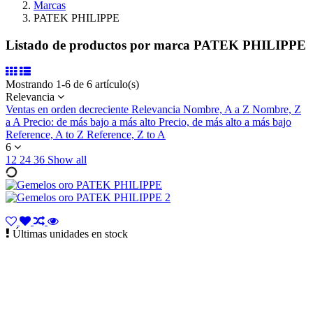
Marcas
PATEK PHILIPPE
Listado de productos por marca PATEK PHILIPPE
Mostrando 1-6 de 6 artículo(s)
Relevancia
Ventas en orden decreciente
Relevancia
Nombre, A a Z
Nombre, Z
a A
Precio: de más bajo a más alto
Precio, de más alto a más bajo
Reference, A to Z
Reference, Z to A
6
12
24
36
Show all
Últimas unidades en stock