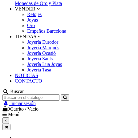
Monedas de Oro y Plata
VENDER
Relojes
Joyas
Oro
Empeños Barcelona
TIENDAS
Joyería Eurodor
Joyería Marqués
Joyería Ocasió
Joyería Sants
Joyería Lua Joyas
Joyería Tasa
NOTICIAS
CONTACTO
Buscar
Iniciar sesión
0
Carrito
/
Vacío
Menú