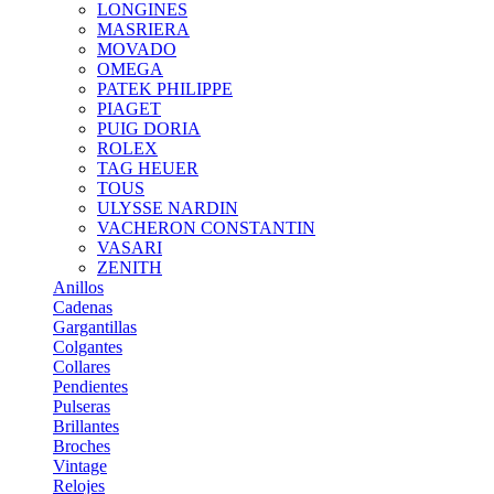
LONGINES
MASRIERA
MOVADO
OMEGA
PATEK PHILIPPE
PIAGET
PUIG DORIA
ROLEX
TAG HEUER
TOUS
ULYSSE NARDIN
VACHERON CONSTANTIN
VASARI
ZENITH
Anillos
Cadenas
Gargantillas
Colgantes
Collares
Pendientes
Pulseras
Brillantes
Broches
Vintage
Relojes