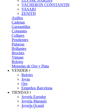
ULYSSE NARDIN
VACHERON CONSTANTIN
VASARI
ZENITH
Anillos
Cadenas
Gargantillas
Colgantes
Collares
Pendientes
Pulseras
Brillantes
Broches
Vintage
Relojes
Monedas de Oro y Plata
VENDER
Relojes
Joyas
Oro
Empeños Barcelona
TIENDAS
Joyería Eurodor
Joyería Marqués
Joyería Ocasió