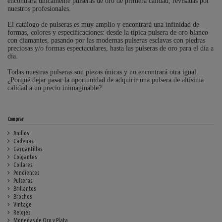
encontrará únicamente pulseras de oro de primera calidad, revisadas por
nuestros profesionales.
El catálogo de pulseras es muy amplio y encontrará una infinidad de
formas, colores y especificaciones: desde la típica pulsera de oro blanco
con diamantes, pasando por las modernas pulseras esclavas con piedras
preciosas y/o formas espectaculares, hasta las pulseras de oro para el día a
día.
Todas nuestras pulseras son piezas únicas y no encontrará otra igual.
¿Porqué dejar pasar la oportunidad de adquirir una pulsera de altísima
calidad a un precio inimaginable?
Comprar
Anillos
Cadenas
Gargantillas
Colgantes
Collares
Pendientes
Pulseras
Brillantes
Broches
Vintage
Relojes
Monedas de Oro y Plata