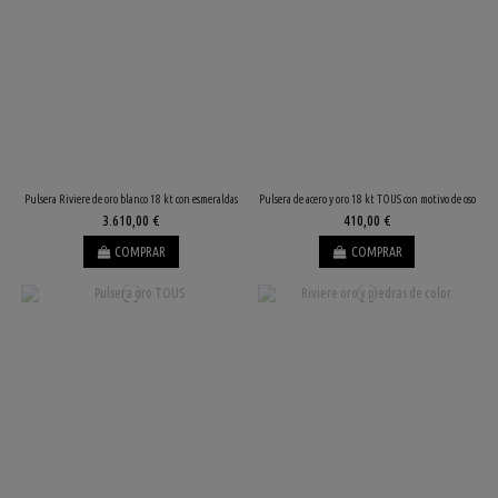
Pulsera Riviere de oro blanco 18 kt con esmeraldas
Pulsera de acero y oro 18 kt TOUS con motivo de oso
3.610,00 €
410,00 €
COMPRAR
COMPRAR