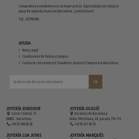
Compramos y vendemos oro al mejor precio. Especialistas en relojes y
joyas de segunda mano en Barcelona. ¡Contáctenos!
TEL. 675993081
AYUDA
Nota Legal
Condiciones de Venta y Compra
Contacte con nosotros | Tasadores Joyeros | Compro oro Barcelona
JOYERÍA EURODOR
JOYERÍA OCASIÓ
Carrer Comtal, 13
Encantes de Barcelona
08002 - Barcelona
Avda. Meridiana, 69, parada 714-715
+34 93 304 06 28
+34 93 231 84 76
JOYERÍA LUA JOYAS
JOYERÍA MARQUÉS