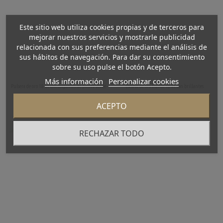
Este sitio web utiliza cookies propias y de terceros para
mejorar nuestros servicios y mostrarle publicidad
relacionada con sus preferencias mediante el análisis de
sus hábitos de navegación. Para dar su consentimiento
sobre su uso pulse el botón Acepto.
Más información
Personalizar cookies
Pulsera de oro 18 kt con colgantes de piedra verde
Esclava de oro blanco 18 kt con brillantes
450,00 €
3.950,00 €
ACEPTO
COMPRAR
COMPRAR
RECHAZAR TODO