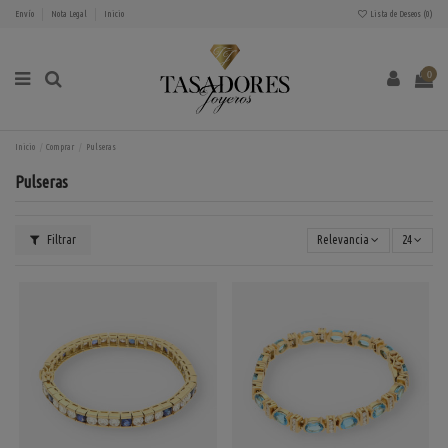
Envío
Nota Legal
Inicio
Lista de Deseos (
0
)
0
Inicio
Comprar
Pulseras
Pulseras
Filtrar
Relevancia
24