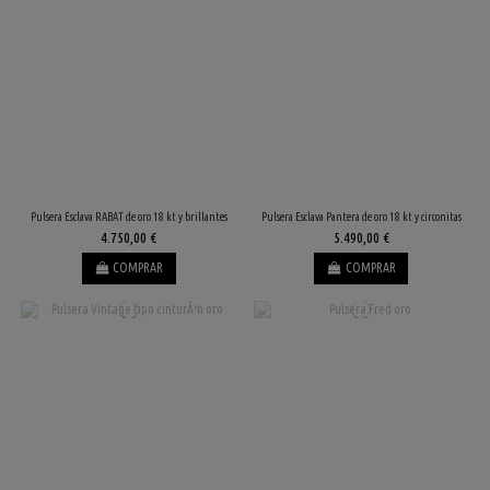
Pulsera Esclava RABAT de oro 18 kt y brillantes
Pulsera Esclava Pantera de oro 18 kt y circonitas
4.750,00 €
5.490,00 €
COMPRAR
COMPRAR