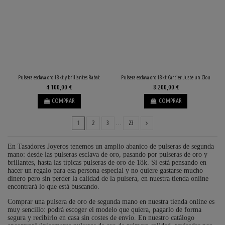
Pulsera esclava oro 18kt y brillantes Rabat
Pulsera esclava oro 18kt Cartier Juste un Clou
4.100,00 €
8.200,00 €
COMPRAR
COMPRAR
1
2
3
…
23
En Tasadores Joyeros tenemos un amplio abanico de pulseras de segunda
mano: desde las pulseras esclava de oro, pasando por pulseras de oro y
brillantes, hasta las típicas pulseras de oro de 18k. Si está pensando en
hacer un regalo para esa persona especial y no quiere gastarse mucho
dinero pero sin perder la calidad de la pulsera, en nuestra tienda online
encontrará lo que está buscando.
Comprar una pulsera de oro de segunda mano en nuestra tienda online es
muy sencillo: podrá escoger el modelo que quiera, pagarlo de forma
segura y recibirlo en casa sin costes de envío. En nuestro catálogo